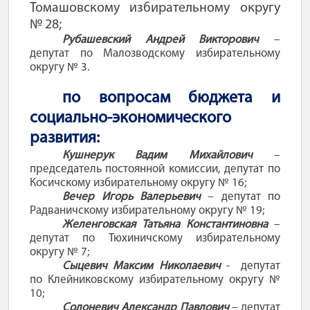
Томашовскому избирательному округу
№ 28;
Рубашевский Андрей Викторович
–
депутат по Малозводскому избирательному
округу № 3.
по вопросам бюджета и
социально-экономического
развития:
Кушнерук Вадим Михайлович
–
председатель постоянной комиссии, депутат по
Косичскому избирательному округу № 16;
Вечер Игорь Валерьевич
– депутат по
Радваничскому избирательному округу № 19;
Желенговская Татьяна Константиновна
–
депутат по Тюхиничскому избирательному
округу № 7;
Сыцевич Максим Николаевич
- депутат
по Клейниковскому избирательному округу №
10;
Солоневич Александр Павлович
– депутат